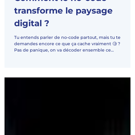
transforme le paysage
digital ?
Tu entends parler de no-code partout, mais tu te
demandes encore ce que ça cache vraiment 🧐 ?
Pas de panique, on va décoder ensemble ce
mouvement qui bouscule le digital et donne le
pouvoir de créer à tous, même à ceux qui n’ont
jamais touché une ligne de code. Allez, on te dit
pourquoi le no-code fait autant de bruit et
comment il peut devenir ton meilleur allié pour
lancer tes projets !