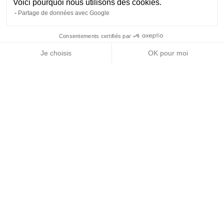
Voici pourquoi nous utilisons des cookies.
Partage de données avec Google
Consentements certifiés par
NOUS CONTACTER
TÉLÉCHARGER LA
CANDIDATURE EN
DOCUMENTATION
LIGNE
Je choisis
OK pour moi
Axeptio consent
Plateforme de Gestion du Consentement : Personnalisez vos O
Notre plateforme vous permet d'adapter et de gérer vos paramètr