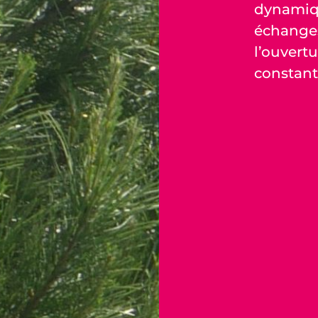
dynamiqu
échanges
l’ouvertu
constant