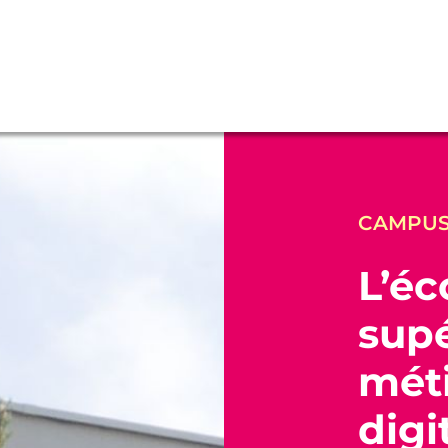
CAMPUS
L’éc
supé
méti
digi