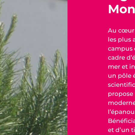
Mont
Au cœur
les plus 
campus d
cadre d’é
mer et i
un pôle
scientifi
propose
moderne, 
l’épanou
Bénéficia
et d’un t