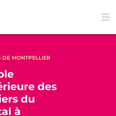
 DE MONTPELLIER
ole
rieure des
ers du
tal à