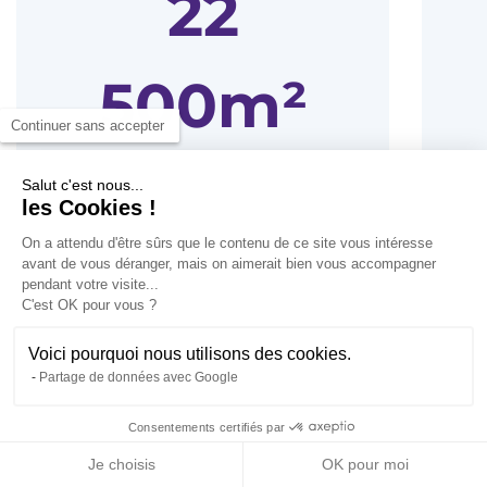
22
500m²
Continuer sans accepter
DE STRUCTURE
Salut c'est nous...
les Cookies !
DÉDIÉE À
On a attendu d'être sûrs que le contenu de ce site vous intéresse
avant de vous déranger, mais on aimerait bien vous accompagner
L'APPRENTISSAGE
pendant votre visite...
L
C'est OK pour vous ?
Le campus René Cassin de Lyon
Voici pourquoi nous utilisons des cookies.
est un lieu de 22 500 m² dédié à
Partage de données avec Google
la formation.
Consentements certifiés par
NOUS CONTACTER
TÉLÉCHARGER LA
CANDIDATURE EN
DOCUMENTATION
LIGNE
Je choisis
OK pour moi