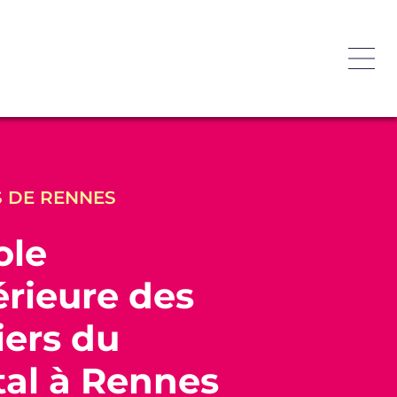
 DE RENNES
ole
rieure des
ers du
tal à Rennes