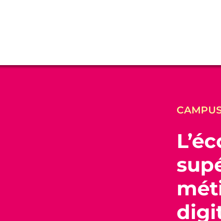
CAMPUS
L’éc
supé
méti
digi