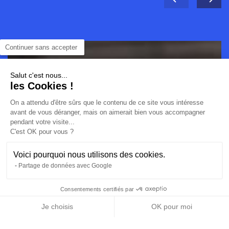
Continuer sans accepter
Salut c'est nous...
les Cookies !
On a attendu d'être sûrs que le contenu de ce site vous intéresse
avant de vous déranger, mais on aimerait bien vous accompagner
pendant votre visite...
C'est OK pour vous ?
Voici pourquoi nous utilisons des cookies.
Partage de données avec Google
Consentements certifiés par
NOUS CONTACTER
TÉLÉCHARGER LA
CANDIDATURE EN
DOCUMENTATION
LIGNE
Je choisis
OK pour moi
Axeptio consent
Plateforme de Gestion du Consentement : Personnalisez vos O