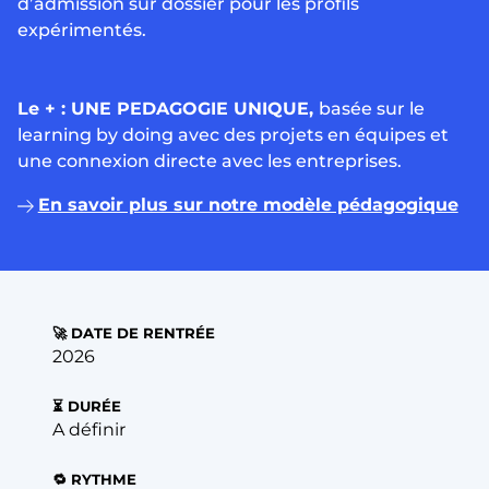
d’admission sur dossier pour les profils
expérimentés.
Le + :
UNE PEDAGOGIE UNIQUE,
basée sur le
learning by doing avec des projets en équipes et
une connexion directe avec les entreprises.
En savoir plus sur notre modèle pédagogique
🚀 DATE DE RENTRÉE
2026
⏳ DURÉE
A définir
🔁 RYTHME