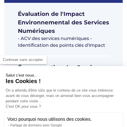
Évaluation de l'Impact
Environnemental des Services
Numériques
- ACV des services numériques -
Identification des points clés d'impact
Continuer sans accepter
Écoconception des Services
Numériques
Salut c'est nous...
les Cookies !
- Bonnes pratiques et référentiels -
Solutions techniques et fonctionnelles
On a attendu d'être sûrs que le contenu de ce site vous intéresse
avant de vous déranger, mais on aimerait bien vous accompagner
pendant votre visite...
C'est OK pour vous ?
Suivi du Développement et
Voici pourquoi nous utilisons des cookies.
Pérennisation
Partage de données avec Google