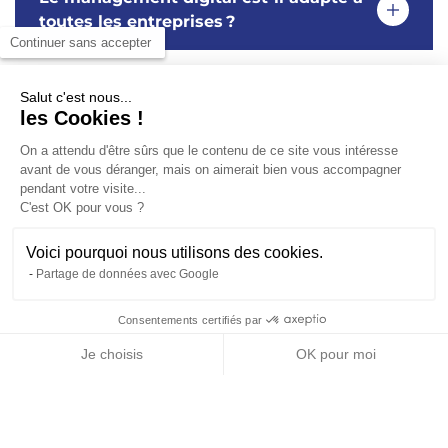
toutes les entreprises ?
Continuer sans accepter
Le management digital remplace-t-il
Salut c'est nous...
les Cookies !
le manager ?
On a attendu d'être sûrs que le contenu de ce site vous intéresse
avant de vous déranger, mais on aimerait bien vous accompagner
Quelle est la différence entre
pendant votre visite...
C'est OK pour vous ?
transformation digitale et
management digital ?
Voici pourquoi nous utilisons des cookies.
Partage de données avec Google
Consentements certifiés par
NOUS CONTACTER
TÉLÉCHARGER LA
CANDIDATURE EN
Ces articles peuvent aussi
DOCUMENTATION
LIGNE
Je choisis
OK pour moi
vous intéresser
Axeptio consent
Plateforme de Gestion du Consentement : Personnalisez vos O
Notre plateforme vous permet d'adapter et de gérer vos paramètr